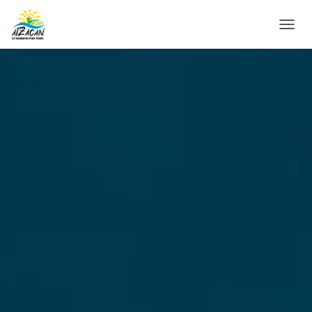
C
A
M
B
I
A
R
M
O
D
O
D
E
N
A
V
E
G
A
C
I